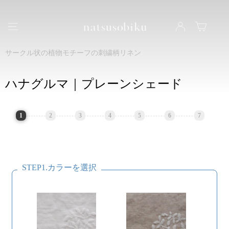
natsusobiku
ナビゲーション
LOG IN
カート
サークル状の植物モチーフの刺繍柄リネン
ハナグルマ｜プレーンシェード
1
2
3
4
5
6
7
STEP1.カラーを選択