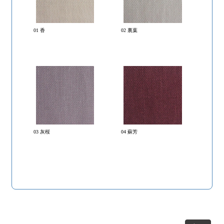
01 香
02 裏葉
03 灰桜
04 蘇芳