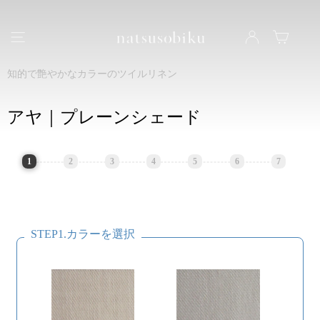
natsusobiku
ナビゲーション
LOG IN
カート
知的で艶やかなカラーのツイルリネン
アヤ｜プレーンシェード
1
2
3
4
5
6
7
STEP1.カラーを選択