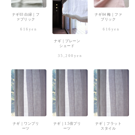
ナギ03 白緑｜フ
ナギ04 梅｜ファ
ァブリック
ブリック
616
yen
616
yen
ナギ｜プレーン
シェード
35,200
yen
ナギ｜ワンプリ
ナギ｜1.5倍プリ
ナギ｜フラット
ーツ
ーツ
スタイル