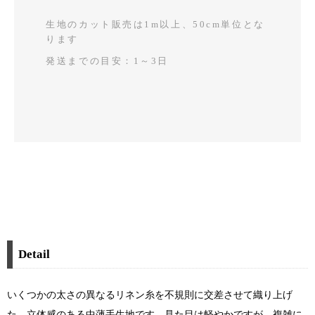
生地のカット販売は1m以上、50cm単位とな
ります
発送までの目安：1～3日
Detail
いくつかの太さの異なるリネン糸を不規則に交差させて織り上げ
た、立体感のある中薄手生地です。見た目は軽やかですが、複雑に