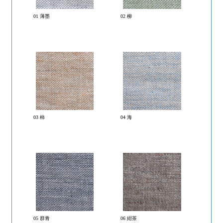
01 薄墨
02 柳
03 柿
04 海
05 群青
06 紺茶