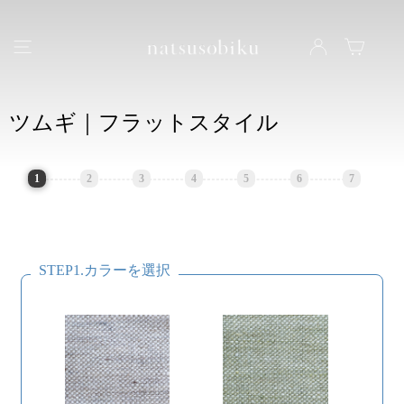
natsusobiku
ナビゲーション
LOG IN
カート
ツムギ｜フラットスタイル
1
2
3
4
5
6
7
STEP1.カラーを選択