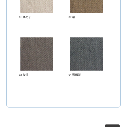
01 鳥の子
02 榛
03 煤竹
04 藍媚茶