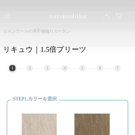
natsusobiku
ナビゲーション
LOG IN
カート
リネンウールの厚手綾織りカーテン
リキュウ｜1.5倍プリーツ
1
2
3
4
5
6
7
STEP1.カラーを選択