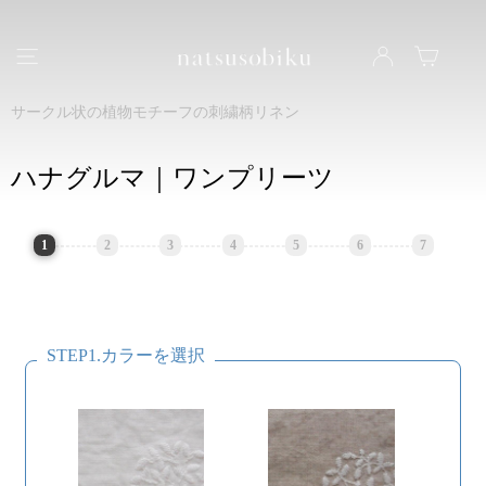
natsusobiku
ナビゲーション
LOG IN
カート
サークル状の植物モチーフの刺繍柄リネン
ハナグルマ｜ワンプリーツ
1
2
3
4
5
6
7
STEP1.カラーを選択