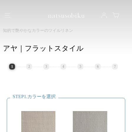
natsusobiku
ナビゲーション
LOG IN
カート
知的で艶やかなカラーのツイルリネン
アヤ｜フラットスタイル
1
2
3
4
5
6
7
STEP1.カラーを選択