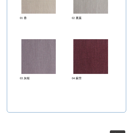
01 香
02 裏葉
03 灰桜
04 蘇芳