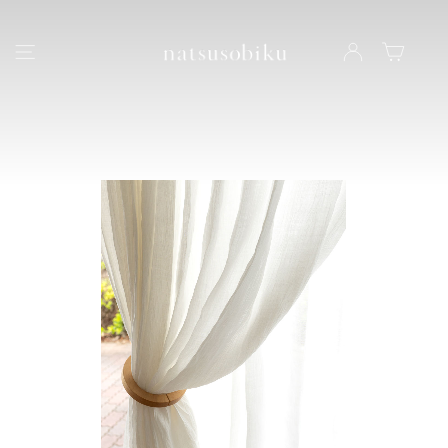
natsusobiku
ナビゲーション
LOG IN
カート