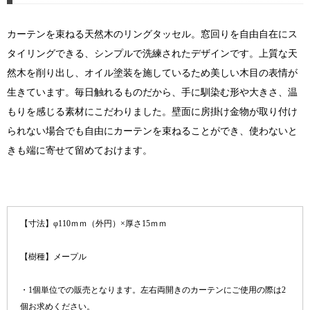
カーテンを束ねる天然木のリングタッセル。窓回りを自由自在にス
タイリングできる、シンプルで洗練されたデザインです。上質な天
然木を削り出し、オイル塗装を施しているため美しい木目の表情が
生きています。毎日触れるものだから、手に馴染む形や大きさ、温
もりを感じる素材にこだわりました。壁面に房掛け金物が取り付け
られない場合でも自由にカーテンを束ねることができ、使わないと
きも端に寄せて留めておけます。
【寸法】φ110ｍｍ（外円）×厚さ15ｍｍ
【樹種】メープル
・1個単位での販売となります。左右両開きのカーテンにご使用の際は2
個お求めください。