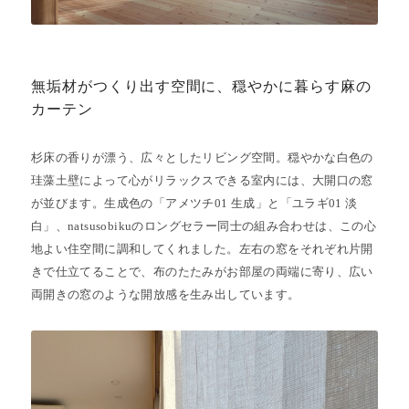
無垢材がつくり出す空間に、穏やかに暮らす麻の
カーテン
杉床の香りが漂う、広々としたリビング空間。穏やかな白色の
珪藻土壁によって心がリラックスできる室内には、大開口の窓
が並びます。生成色の「アメツチ01 生成」と「ユラギ01 淡
白」、natsusobikuのロングセラー同士の組み合わせは、この心
地よい住空間に調和してくれました。左右の窓をそれぞれ片開
きで仕立てることで、布のたたみがお部屋の両端に寄り、広い
両開きの窓のような開放感を生み出しています。