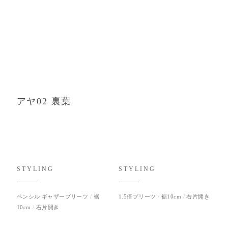
アヤ02 裏葉
STYLING
STYLING
ペンシル ギャザープリーツ
裾
1.5倍プリーツ
裾10cm
右片開き
10cm
右片開き