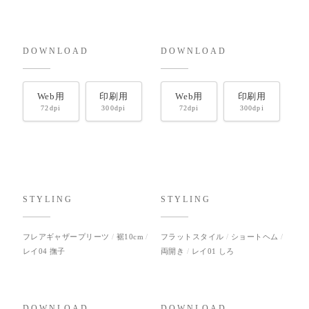
DOWNLOAD
DOWNLOAD
Web用
印刷用
Web用
印刷用
72dpi
300dpi
72dpi
300dpi
STYLING
STYLING
フレアギャザープリーツ
裾10cm
フラットスタイル
ショートヘム
レイ04 撫子
両開き
レイ01 しろ
DOWNLOAD
DOWNLOAD