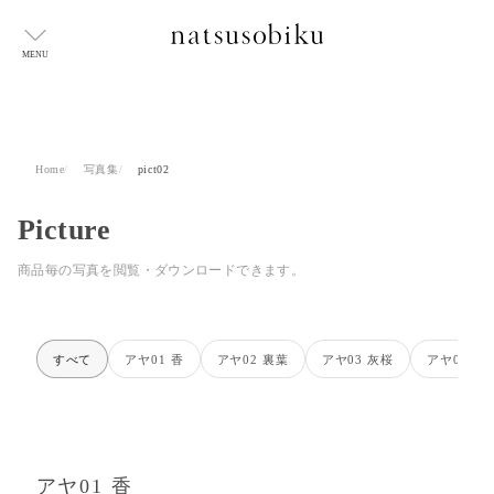
MENU
Home
写真集
pict02
Picture
商品毎の写真を閲覧・ダウンロードできます。
すべて
アヤ01 香
アヤ02 裏葉
アヤ03 灰桜
アヤ04 蘇
アヤ01 香