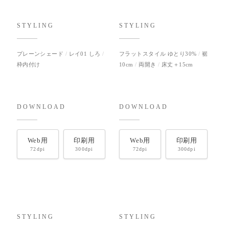
STYLING
STYLING
プレーンシェード
レイ01 しろ
フラットスタイル ゆとり30%
裾
枠内付け
10cm
両開き
床丈＋15cm
DOWNLOAD
DOWNLOAD
Web用
印刷用
Web用
印刷用
72dpi
300dpi
72dpi
300dpi
STYLING
STYLING